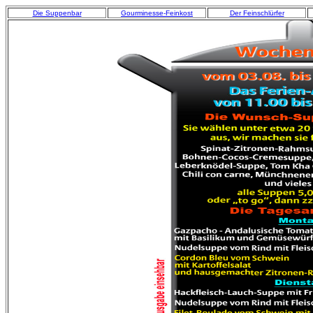
Die Suppenbar
Gourminesse-Feinkost
Der Feinschlürfer